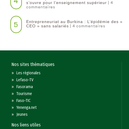
4
| 4
s’ouvre pour l’enseignement supérieur
commentaires
Entrepreneuriat au Burkina : L’épidémie des «
5
| 4 commentaires
CEO » sans salariés
Nos sites thématiques
»
Les régionales
»
Lefaso-TV
»
Fasorama
»
Tourisme
»
Faso-TIC
»
Yenenga.net
»
Jeunes
Nos liens utiles