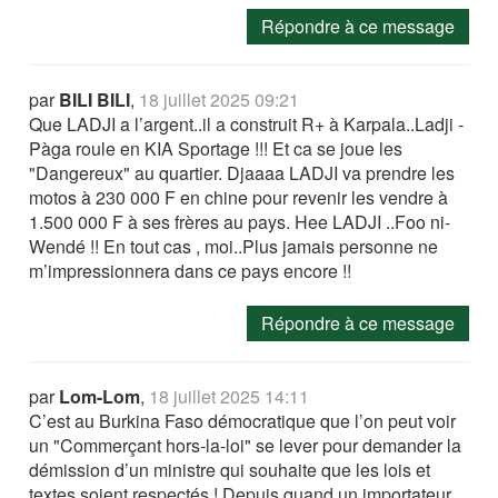
Répondre à ce message
par
BILI BILI
,
18 juillet 2025 09:21
Que LADJI a l’argent..il a construit R+ à Karpala..Ladji -
Pàga roule en KIA Sportage !!! Et ca se joue les
"Dangereux" au quartier. Djaaaa LADJI va prendre les
motos à 230 000 F en chine pour revenir les vendre à
1.500 000 F à ses frères au pays. Hee LADJI ..Foo ni-
Wendé !! En tout cas , moi..Plus jamais personne ne
m’impressionnera dans ce pays encore !!
Répondre à ce message
par
Lom-Lom
,
18 juillet 2025 14:11
C’est au Burkina Faso démocratique que l’on peut voir
un "Commerçant hors-la-loi" se lever pour demander la
démission d’un ministre qui souhaite que les lois et
textes soient respectés ! Depuis quand un importateur