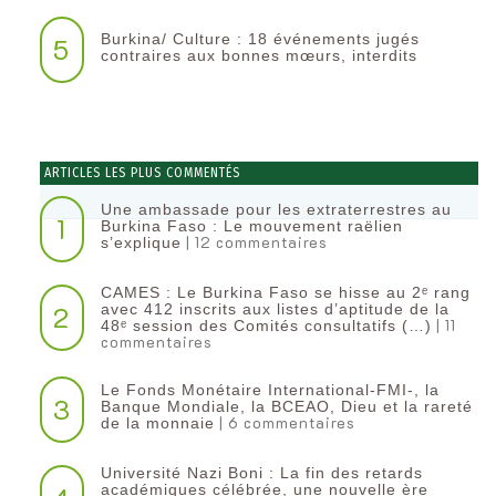
Burkina/ Culture : 18 événements jugés
5
contraires aux bonnes mœurs, interdits
ARTICLES LES PLUS COMMENTÉS
Une ambassade pour les extraterrestres au
1
Burkina Faso : Le mouvement raëlien
| 12 commentaires
s’explique
CAMES : Le Burkina Faso se hisse au 2ᵉ rang
2
avec 412 inscrits aux listes d’aptitude de la
| 11
48ᵉ session des Comités consultatifs (…)
commentaires
Le Fonds Monétaire International-FMI-, la
3
Banque Mondiale, la BCEAO, Dieu et la rareté
| 6 commentaires
de la monnaie
Université Nazi Boni : La fin des retards
académiques célébrée, une nouvelle ère