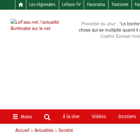
Les régionales
Lefaso-TV
Fasorama
Tourisme
Fa
Proverbe du Jour :
“Le bonheu
chose qui se multiplie quand il
Coelho Ecrivain brés
À la Une
Vidéos
Dossiers
Menu
Accueil
>
Actualités
>
Société