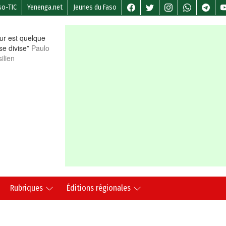
so-TIC
Yenenga.net
Jeunes du Faso
r est quelque
 se divise”
Paulo
ilien
Rubriques
Éditions régionales