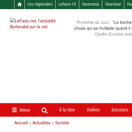
Les régionales
Lefaso-TV
Fasorama
Tourisme
Fa
Proverbe du Jour :
“Le bonheu
chose qui se multiplie quand il
Coelho Ecrivain brés
À la Une
Vidéos
Dossiers
Menu
Accueil
>
Actualités
>
Société