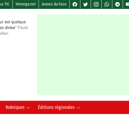
so-TIC
Yenenga.net
Jeunes du Faso
r est quelque
 se divise”
Paulo
ilien
Rubriques
Éditions régionales