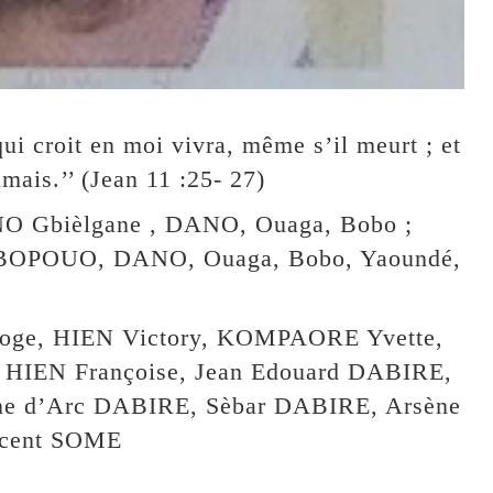
 qui croit en moi vivra, même s’il meurt ; et
amais.’’ (Jean 11 :25- 27)
 Gbièlgane , DANO, Ouaga, Bobo ;
BOPOUO, DANO, Ouaga, Bobo, Yaoundé,
 Eloge, HIEN Victory, KOMPAORE Yvette,
, HIEN Françoise, Jean Edouard DABIRE,
ne d’Arc DABIRE, Sèbar DABIRE, Arsène
ocent SOME