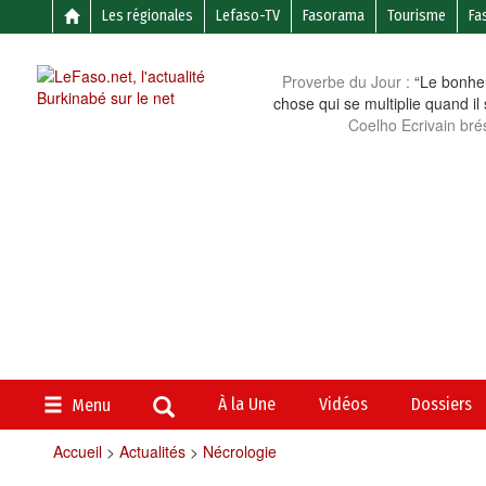
Les régionales
Lefaso-TV
Fasorama
Tourisme
Fa
Proverbe du Jour :
“Le bonheu
chose qui se multiplie quand il
Coelho Ecrivain brés
À la Une
Vidéos
Dossiers
Menu
Accueil
>
Actualités
>
Nécrologie