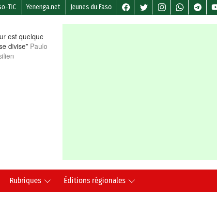
so-TIC
Yenenga.net
Jeunes du Faso
r est quelque
 se divise”
Paulo
ilien
Rubriques
Éditions régionales