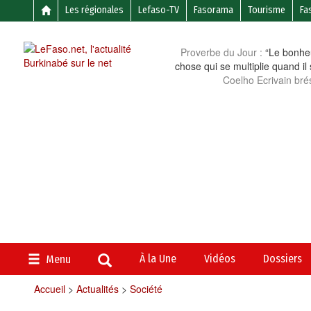
Les régionales
Lefaso-TV
Fasorama
Tourisme
Fa
Proverbe du Jour :
“Le bonheu
chose qui se multiplie quand il
Coelho Ecrivain brés
À la Une
Vidéos
Dossiers
Menu
Accueil
>
Actualités
>
Société