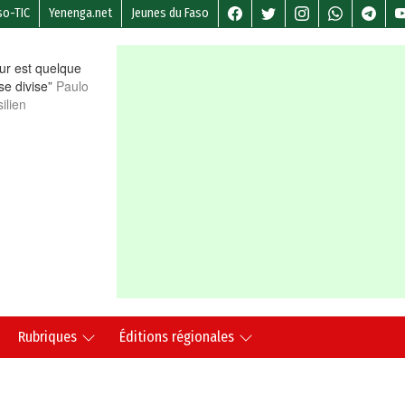
so-TIC
Yenenga.net
Jeunes du Faso
r est quelque
 se divise”
Paulo
ilien
Rubriques
Éditions régionales