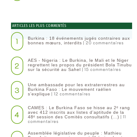
ARTICLES LES PLUS COMMENTÉS
Burkina : 18 événements jugés contraires aux
1
| 20 commentaires
bonnes mœurs, interdits
AES - Nigeria : Le Burkina, le Mali et le Niger
2
regrettent les propos du président Bola Tinubu
| 15 commentaires
sur la sécurité au Sahel
Une ambassade pour les extraterrestres au
3
Burkina Faso : Le mouvement raëlien
| 12 commentaires
s’explique
CAMES : Le Burkina Faso se hisse au 2ᵉ rang
4
avec 412 inscrits aux listes d’aptitude de la
| 11
48ᵉ session des Comités consultatifs (…)
commentaires
Assemblée législative du peuple : Mathieu