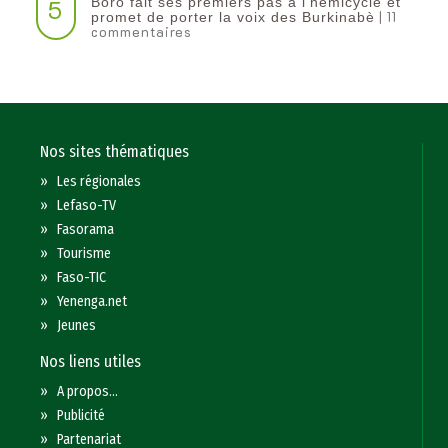
5
Boro fait ses premiers pas à l’hémicycle et
| 11
promet de porter la voix des Burkinabè
commentaires
Nos sites thématiques
»
Les régionales
»
Lefaso-TV
»
Fasorama
»
Tourisme
»
Faso-TIC
»
Yenenga.net
»
Jeunes
Nos liens utiles
»
A propos...
»
Publicité
»
Partenariat