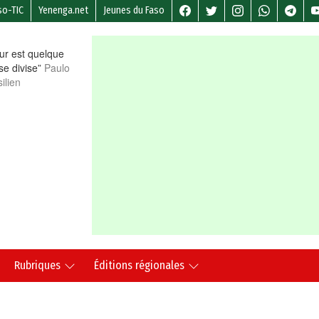
so-TIC
Yenenga.net
Jeunes du Faso
r est quelque
 se divise”
Paulo
ilien
Rubriques
Éditions régionales