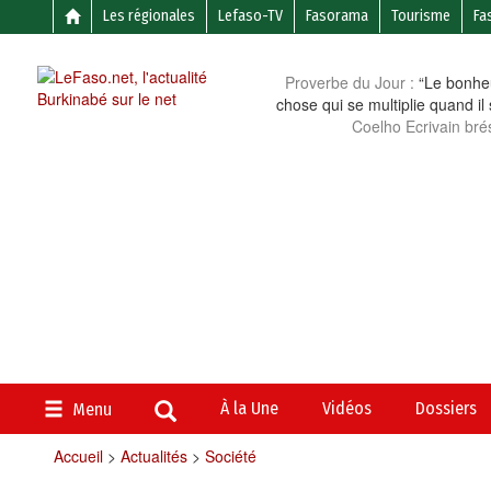
Les régionales
Lefaso-TV
Fasorama
Tourisme
Fa
Proverbe du Jour :
“Le bonheu
chose qui se multiplie quand il
Coelho Ecrivain brés
À la Une
Vidéos
Dossiers
Menu
Accueil
>
Actualités
>
Société