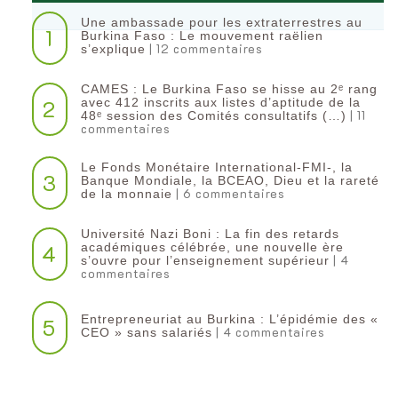
Une ambassade pour les extraterrestres au
1
Burkina Faso : Le mouvement raëlien
| 12 commentaires
s’explique
CAMES : Le Burkina Faso se hisse au 2ᵉ rang
2
avec 412 inscrits aux listes d’aptitude de la
| 11
48ᵉ session des Comités consultatifs (…)
commentaires
Le Fonds Monétaire International-FMI-, la
3
Banque Mondiale, la BCEAO, Dieu et la rareté
| 6 commentaires
de la monnaie
Université Nazi Boni : La fin des retards
4
académiques célébrée, une nouvelle ère
| 4
s’ouvre pour l’enseignement supérieur
commentaires
Entrepreneuriat au Burkina : L’épidémie des «
5
| 4 commentaires
CEO » sans salariés