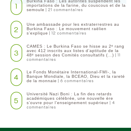
Burkina Faso : Les autorités suspendent les
1
importations de la farine, du couscous et de la
| 21 commentaires
semoule
Une ambassade pour les extraterrestres au
2
Burkina Faso : Le mouvement raëlien
| 12 commentaires
s’explique
CAMES : Le Burkina Faso se hisse au 2ᵉ rang
3
avec 412 inscrits aux listes d’aptitude de la
| 11
48ᵉ session des Comités consultatifs (…)
commentaires
Le Fonds Monétaire International-FMI-, la
4
Banque Mondiale, la BCEAO, Dieu et la rareté
| 6 commentaires
de la monnaie
Université Nazi Boni : La fin des retards
5
académiques célébrée, une nouvelle ère
| 4
s’ouvre pour l’enseignement supérieur
commentaires