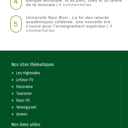
4
Banque Mondiale, la BCEAO, Dieu et la rareté
| 6 commentaires
de la monnaie
Université Nazi Boni : La fin des retards
5
académiques célébrée, une nouvelle ère
| 4
s’ouvre pour l’enseignement supérieur
commentaires
Nos sites thématiques
»
Les régionales
»
Lefaso-TV
»
Fasorama
»
Tourisme
»
Faso-TIC
»
Yenenga.net
»
Jeunes
Nos liens utiles