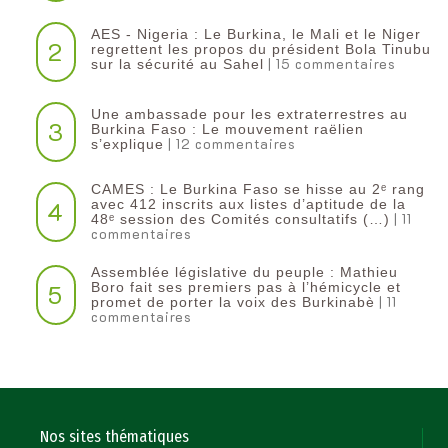
AES - Nigeria : Le Burkina, le Mali et le Niger
2
regrettent les propos du président Bola Tinubu
| 15 commentaires
sur la sécurité au Sahel
Une ambassade pour les extraterrestres au
3
Burkina Faso : Le mouvement raëlien
| 12 commentaires
s’explique
CAMES : Le Burkina Faso se hisse au 2ᵉ rang
4
avec 412 inscrits aux listes d’aptitude de la
| 11
48ᵉ session des Comités consultatifs (…)
commentaires
Assemblée législative du peuple : Mathieu
5
Boro fait ses premiers pas à l’hémicycle et
| 11
promet de porter la voix des Burkinabè
commentaires
Nos sites thématiques