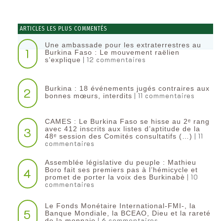
ARTICLES LES PLUS COMMENTÉS
Une ambassade pour les extraterrestres au
1
Burkina Faso : Le mouvement raëlien
| 12 commentaires
s’explique
Burkina : 18 événements jugés contraires aux
2
| 11 commentaires
bonnes mœurs, interdits
CAMES : Le Burkina Faso se hisse au 2ᵉ rang
3
avec 412 inscrits aux listes d’aptitude de la
| 11
48ᵉ session des Comités consultatifs (…)
commentaires
Assemblée législative du peuple : Mathieu
4
Boro fait ses premiers pas à l’hémicycle et
| 10
promet de porter la voix des Burkinabè
commentaires
Le Fonds Monétaire International-FMI-, la
5
Banque Mondiale, la BCEAO, Dieu et la rareté
| 6 commentaires
de la monnaie