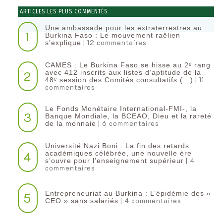
ARTICLES LES PLUS COMMENTÉS
Une ambassade pour les extraterrestres au
1
Burkina Faso : Le mouvement raëlien
| 12 commentaires
s’explique
CAMES : Le Burkina Faso se hisse au 2ᵉ rang
2
avec 412 inscrits aux listes d’aptitude de la
| 11
48ᵉ session des Comités consultatifs (…)
commentaires
Le Fonds Monétaire International-FMI-, la
3
Banque Mondiale, la BCEAO, Dieu et la rareté
| 6 commentaires
de la monnaie
Université Nazi Boni : La fin des retards
4
académiques célébrée, une nouvelle ère
| 4
s’ouvre pour l’enseignement supérieur
commentaires
Entrepreneuriat au Burkina : L’épidémie des «
5
| 4 commentaires
CEO » sans salariés