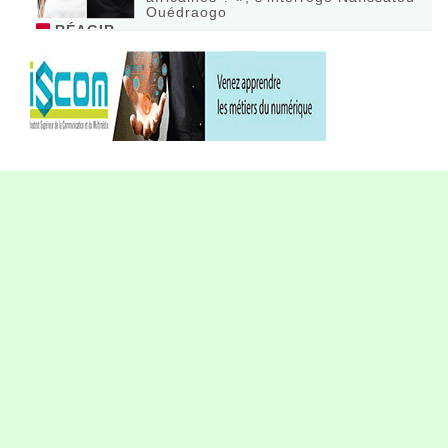
Ouédraogo
RÉAGIR