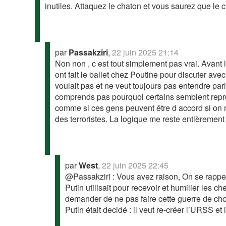
inutiles. Attaquez le chaton et vous saurez que le 
par
Passakziri
,
22 juin 2025 21:14
Non non , c est tout simplement pas vrai. Avant 
ont fait le ballet chez Poutine pour discuter ave
voulait pas et ne veut toujours pas entendre parl
comprends pas pourquoi certains semblent reproc
comme si ces gens peuvent être d accord si on 
des terroristes. La logique me reste entièremen
par
West
,
22 juin 2025 22:45
@Passakziri : Vous avez raison, On se rappel
Putin utilisait pour recevoir et humilier les ch
demander de ne pas faire cette guerre de choi
Putin était decidé : il veut re-créer l’URSS et