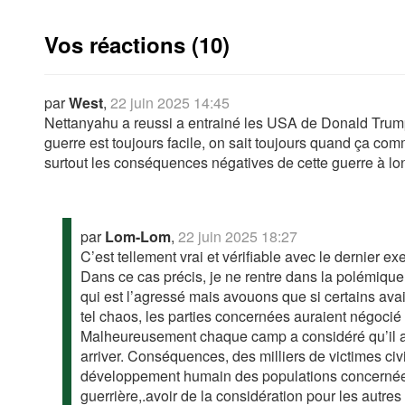
Vos réactions (10)
par
West
,
22 juin 2025 14:45
Nettanyahu a reussi a entrainé les USA de Donald Trump 
guerre est toujours facile, on sait toujours quand ça c
surtout les conséquences négatives de cette guerre à lo
par
Lom-Lom
,
22 juin 2025 18:27
C’est tellement vrai et vérifiable avec le dernier e
Dans ce cas précis, je ne rentre dans la polémique 
qui est l’agressé mais avouons que si certains avai
tel chaos, les parties concernées auraient négocié 
Malheureusement chaque camp a considéré qu’il avai
arriver. Conséquences, des milliers de victimes civi
développement humain des populations concernées. 
guerrière,.avoir de la considération pour les autres