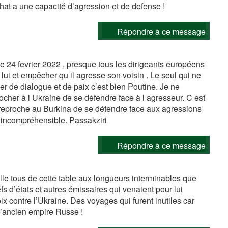
chat a une capacité d’agression et de defense !
Répondre à ce message
le 24 fevrier 2022 , presque tous les dirigeants européens
c lui et empêcher qu il agresse son voisin . Le seul qui ne
er de dialogue et de paix c’est bien Poutine. Je ne
her à l Ukraine de se défendre face à l agresseur. C est
reproche au Burkina de se défendre face aux agressions
t incompréhensible. Passakziri
Répondre à ce message
le tous de cette table aux longueurs interminables que
efs d’états et autres émissaires qui venaient pour lui
x contre l’Ukraine. Des voyages qui furent inutiles car
 l’ancien empire Russe !