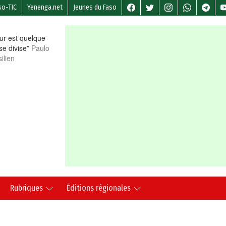
so-TIC
Yenenga.net
Jeunes du Faso
r est quelque
 se divise”
Paulo
ilien
Rubriques
Éditions régionales