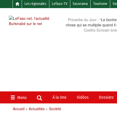
Les régionales
Lefaso-TV
Fasorama
Tourisme
Fa
Proverbe du Jour :
“Le bonheu
chose qui se multiplie quand il
Coelho Ecrivain brés
À la Une
Vidéos
Dossiers
Menu
Accueil
>
Actualités
>
Société