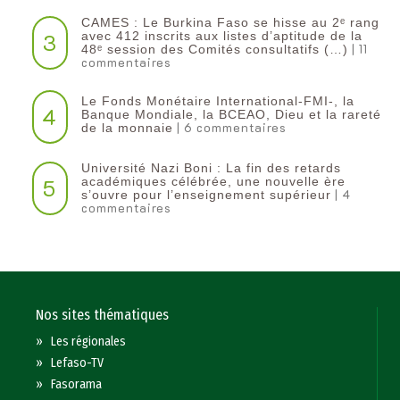
CAMES : Le Burkina Faso se hisse au 2ᵉ rang
3
avec 412 inscrits aux listes d’aptitude de la
| 11
48ᵉ session des Comités consultatifs (…)
commentaires
Le Fonds Monétaire International-FMI-, la
4
Banque Mondiale, la BCEAO, Dieu et la rareté
| 6 commentaires
de la monnaie
Université Nazi Boni : La fin des retards
5
académiques célébrée, une nouvelle ère
| 4
s’ouvre pour l’enseignement supérieur
commentaires
Nos sites thématiques
»
Les régionales
»
Lefaso-TV
»
Fasorama