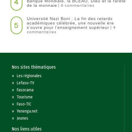
4
Banque Mondiale, la BCEAO, Dieu et la rareté
| 6 commentaires
de la monnaie
Université Nazi Boni : La fin des retards
5
académiques célébrée, une nouvelle ère
| 4
s’ouvre pour l’enseignement supérieur
commentaires
Nos sites thématiques
»
Les régionales
»
Lefaso-TV
»
Fasorama
»
Tourisme
»
Faso-TIC
»
Yenenga.net
»
Jeunes
Nos liens utiles