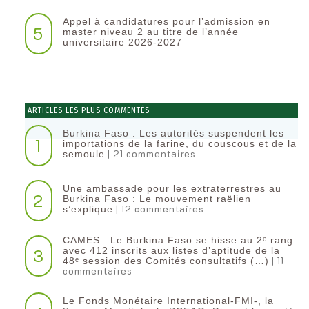
Appel à candidatures pour l’admission en
5
master niveau 2 au titre de l’année
universitaire 2026-2027
ARTICLES LES PLUS COMMENTÉS
Burkina Faso : Les autorités suspendent les
1
importations de la farine, du couscous et de la
| 21 commentaires
semoule
Une ambassade pour les extraterrestres au
2
Burkina Faso : Le mouvement raëlien
| 12 commentaires
s’explique
CAMES : Le Burkina Faso se hisse au 2ᵉ rang
3
avec 412 inscrits aux listes d’aptitude de la
| 11
48ᵉ session des Comités consultatifs (…)
commentaires
Le Fonds Monétaire International-FMI-, la