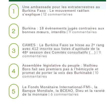
Une ambassade pour les extraterrestres au
1
Burkina Faso : Le mouvement raëlien
| 12 commentaires
s’explique
Burkina : 18 événements jugés contraires aux
2
| 11 commentaires
bonnes mœurs, interdits
CAMES : Le Burkina Faso se hisse au 2ᵉ rang
3
avec 412 inscrits aux listes d’aptitude de la
| 11
48ᵉ session des Comités consultatifs (…)
commentaires
Assemblée législative du peuple : Mathieu
4
Boro fait ses premiers pas à l’hémicycle et
| 10
promet de porter la voix des Burkinabè
commentaires
Le Fonds Monétaire International-FMI-, la
5
Banque Mondiale, la BCEAO, Dieu et la rareté
| 6 commentaires
de la monnaie