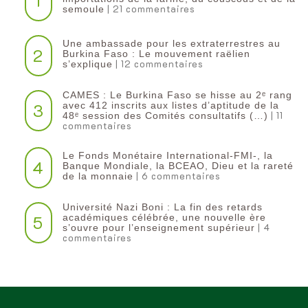
1
| 21 commentaires
semoule
Une ambassade pour les extraterrestres au
2
Burkina Faso : Le mouvement raëlien
| 12 commentaires
s’explique
CAMES : Le Burkina Faso se hisse au 2ᵉ rang
3
avec 412 inscrits aux listes d’aptitude de la
| 11
48ᵉ session des Comités consultatifs (…)
commentaires
Le Fonds Monétaire International-FMI-, la
4
Banque Mondiale, la BCEAO, Dieu et la rareté
| 6 commentaires
de la monnaie
Université Nazi Boni : La fin des retards
5
académiques célébrée, une nouvelle ère
| 4
s’ouvre pour l’enseignement supérieur
commentaires