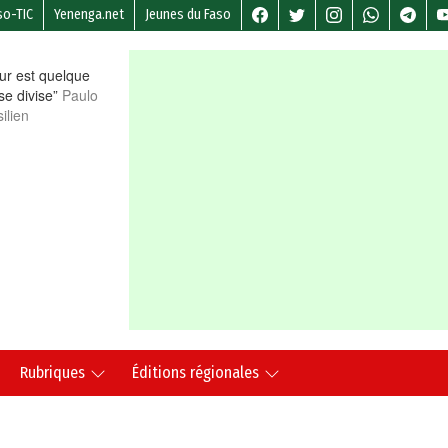
so-TIC
Yenenga.net
Jeunes du Faso
r est quelque
 se divise”
Paulo
ilien
Rubriques
Éditions régionales