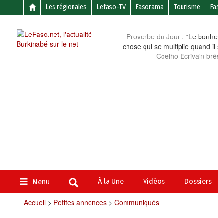
Les régionales
Lefaso-TV
Fasorama
Tourisme
Fa
Proverbe du Jour :
“Le bonheu
chose qui se multiplie quand il
Coelho Ecrivain brés
À la Une
Vidéos
Dossiers
Menu
Accueil
>
Petites annonces
>
Communiqués