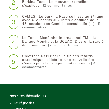
2
Burkina Faso : Le mouvement raëlien
| 12 commentaires
s’explique
CAMES : Le Burkina Faso se hisse au 2ᵉ rang
3
avec 412 inscrits aux listes d’aptitude de la
| 11
48ᵉ session des Comités consultatifs (…)
commentaires
Le Fonds Monétaire International-FMI-, la
4
Banque Mondiale, la BCEAO, Dieu et la rareté
| 6 commentaires
de la monnaie
Université Nazi Boni : La fin des retards
5
académiques célébrée, une nouvelle ère
| 4
s’ouvre pour l’enseignement supérieur
commentaires
Nos sites thématiques
»
Les régionales