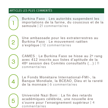
ARTICLES LES PLUS COMMENTÉS
Burkina Faso : Les autorités suspendent les
1
importations de la farine, du couscous et de la
| 21 commentaires
semoule
Une ambassade pour les extraterrestres au
2
Burkina Faso : Le mouvement raëlien
| 12 commentaires
s’explique
CAMES : Le Burkina Faso se hisse au 2ᵉ rang
3
avec 412 inscrits aux listes d’aptitude de la
| 11
48ᵉ session des Comités consultatifs (…)
commentaires
Le Fonds Monétaire International-FMI-, la
4
Banque Mondiale, la BCEAO, Dieu et la rareté
| 6 commentaires
de la monnaie
Université Nazi Boni : La fin des retards
5
académiques célébrée, une nouvelle ère
| 4
s’ouvre pour l’enseignement supérieur
commentaires