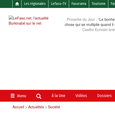
Les régionales
Lefaso-TV
Fasorama
Tourisme
Fa
Proverbe du Jour :
“Le bonheu
chose qui se multiplie quand il
Coelho Ecrivain brés
À la Une
Vidéos
Dossiers
Menu
Accueil
>
Actualités
>
Société