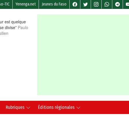
so-TIC
Yenenga.net
Jeunes du Faso
r est quelque
 se divise”
Paulo
ilien
Rubriques
Éditions régionales