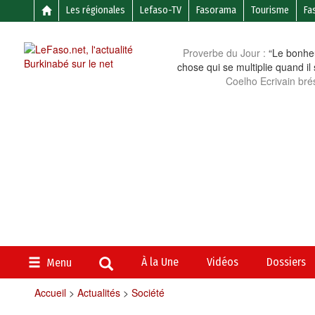
Les régionales
Lefaso-TV
Fasorama
Tourisme
Fa
Proverbe du Jour :
“Le bonheu
chose qui se multiplie quand il
Coelho Ecrivain brés
À la Une
Vidéos
Dossiers
Menu
Accueil
>
Actualités
>
Société