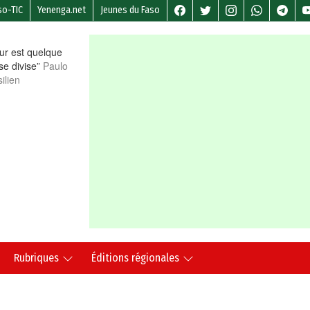
so-TIC
Yenenga.net
Jeunes du Faso
r est quelque
 se divise”
Paulo
ilien
Rubriques
Éditions régionales