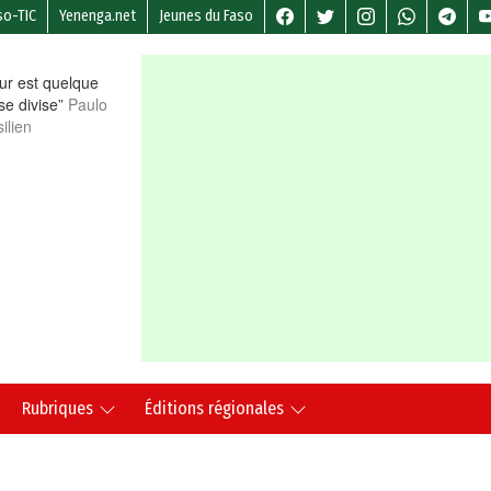
so-TIC
Yenenga.net
Jeunes du Faso
r est quelque
 se divise”
Paulo
ilien
Rubriques
Éditions régionales