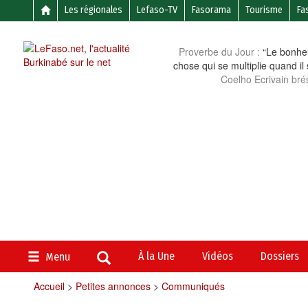
Les régionales
Lefaso-TV
Fasorama
Tourisme
Fa
Proverbe du Jour :
“Le bonheu
chose qui se multiplie quand il
Coelho Ecrivain brés
À la Une
Vidéos
Dossiers
Menu
Accueil
>
Petites annonces
>
Communiqués