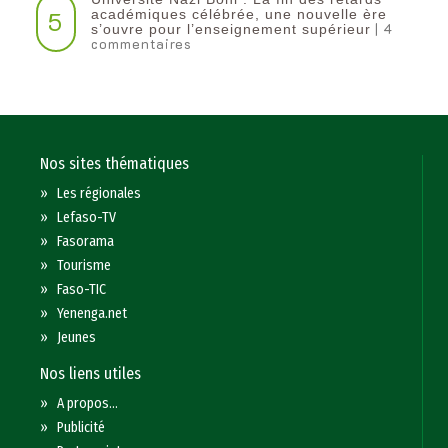
5
académiques célébrée, une nouvelle ère
| 4
s’ouvre pour l’enseignement supérieur
commentaires
Nos sites thématiques
»
Les régionales
»
Lefaso-TV
»
Fasorama
»
Tourisme
»
Faso-TIC
»
Yenenga.net
»
Jeunes
Nos liens utiles
»
A propos...
»
Publicité