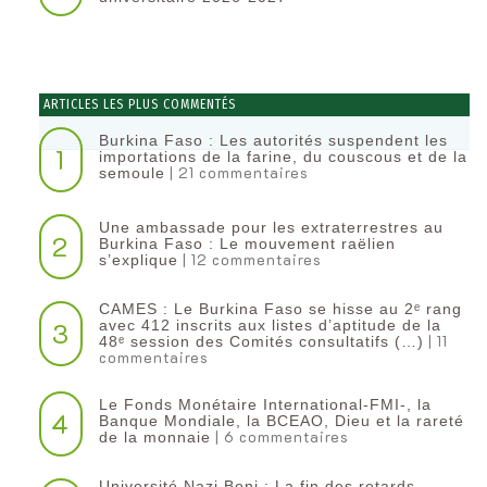
ARTICLES LES PLUS COMMENTÉS
Burkina Faso : Les autorités suspendent les
1
importations de la farine, du couscous et de la
| 21 commentaires
semoule
Une ambassade pour les extraterrestres au
2
Burkina Faso : Le mouvement raëlien
| 12 commentaires
s’explique
CAMES : Le Burkina Faso se hisse au 2ᵉ rang
3
avec 412 inscrits aux listes d’aptitude de la
| 11
48ᵉ session des Comités consultatifs (…)
commentaires
Le Fonds Monétaire International-FMI-, la
4
Banque Mondiale, la BCEAO, Dieu et la rareté
| 6 commentaires
de la monnaie
Université Nazi Boni : La fin des retards