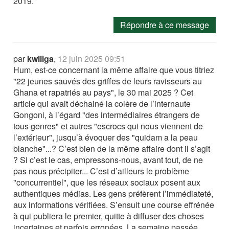
2019.
Répondre à ce message
par
kwiliga
,
12 juin 2025 09:51
Hum, est-ce concernant la même affaire que vous titriez
"22 jeunes sauvés des griffes de leurs ravisseurs au
Ghana et rapatriés au pays", le 30 mai 2025 ? Cet
article qui avait déchainé la colère de l’internaute
Gongoni, à l’égard "des intermédiaires étrangers de
tous genres" et autres "escrocs qui nous viennent de
l’extérieur", jusqu’à évoquer des "quidam a la peau
blanche"...? C’est bien de la même affaire dont il s’agit
? Si c’est le cas, empressons-nous, avant tout, de ne
pas nous précipiter... C’est d’ailleurs le problème
"concurrentiel", que les réseaux sociaux posent aux
authentiques médias. Les gens préfèrent l’immédiateté,
aux informations vérifiées. S’ensuit une course effrénée
à qui publiera le premier, quitte à diffuser des choses
incertaines et parfois erronées. La semaine passée,