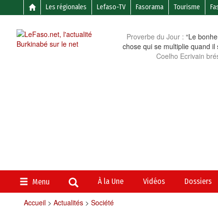
Les régionales
Lefaso-TV
Fasorama
Tourisme
Fa
Proverbe du Jour :
“Le bonheu
chose qui se multiplie quand il
Coelho Ecrivain brés
À la Une
Vidéos
Dossiers
Menu
Accueil
>
Actualités
>
Société