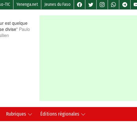
so-TIC
Yenenga.net
Jeunes du Faso
r est quelque
 se divise”
Paulo
ilien
Rubriques
Éditions régionales