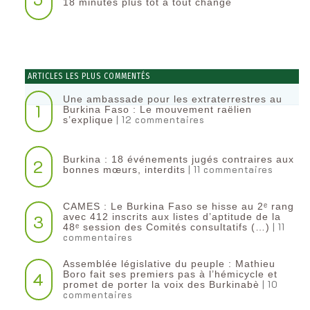
18 minutes plus tôt a tout changé
ARTICLES LES PLUS COMMENTÉS
Une ambassade pour les extraterrestres au
1
Burkina Faso : Le mouvement raëlien
| 12 commentaires
s’explique
Burkina : 18 événements jugés contraires aux
2
| 11 commentaires
bonnes mœurs, interdits
CAMES : Le Burkina Faso se hisse au 2ᵉ rang
3
avec 412 inscrits aux listes d’aptitude de la
| 11
48ᵉ session des Comités consultatifs (…)
commentaires
Assemblée législative du peuple : Mathieu
4
Boro fait ses premiers pas à l’hémicycle et
| 10
promet de porter la voix des Burkinabè
commentaires