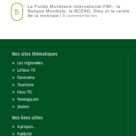
Le Fonds Monétaire International-FMI-, la
5
Banque Mondiale, la BCEAO, Dieu et la rareté
| 6 commentaires
de la monnaie
Nos sites thématiques
»
Les régionales
»
Lefaso-TV
»
Fasorama
»
Tourisme
»
Faso-TIC
»
Yenenga.net
»
Jeunes
Nos liens utiles
»
A propos...
»
Publicité