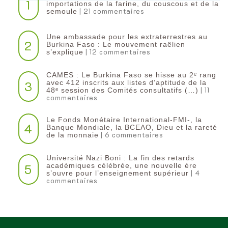
1
importations de la farine, du couscous et de la
| 21 commentaires
semoule
Une ambassade pour les extraterrestres au
2
Burkina Faso : Le mouvement raëlien
| 12 commentaires
s’explique
CAMES : Le Burkina Faso se hisse au 2ᵉ rang
3
avec 412 inscrits aux listes d’aptitude de la
| 11
48ᵉ session des Comités consultatifs (…)
commentaires
Le Fonds Monétaire International-FMI-, la
4
Banque Mondiale, la BCEAO, Dieu et la rareté
| 6 commentaires
de la monnaie
Université Nazi Boni : La fin des retards
5
académiques célébrée, une nouvelle ère
| 4
s’ouvre pour l’enseignement supérieur
commentaires