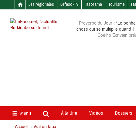
Les régionales
Lefaso-TV
Fasorama
Tourisme
Fa
Proverbe du Jour :
“Le bonheu
chose qui se multiplie quand il
Coelho Ecrivain brés
À la Une
Vidéos
Dossiers
Menu
Accueil
>
Vrai ou faux