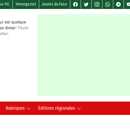
so-TIC
Yenenga.net
Jeunes du Faso
r est quelque
 se divise”
Paulo
ilien
Rubriques
Éditions régionales