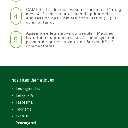
CAMES : Le Burkina Faso se hisse au 2ᵉ rang
4
avec 412 inscrits aux listes d’aptitude de la
| 11
48ᵉ session des Comités consultatifs (…)
commentaires
Assemblée législative du peuple : Mathieu
5
Boro fait ses premiers pas à l’hémicycle et
| 11
promet de porter la voix des Burkinabè
commentaires
Nos sites thématiques
»
Les régionales
»
Lefaso-TV
»
Fasorama
»
Tourisme
»
Faso-TIC
»
Yenenga.net