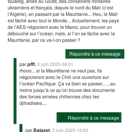
touareg, alliés au GSIM, des conseillers militaires
ukrainiens et français, depuis le nord du Mali (c’est
l’Algérie), en passant par la Mauritanie... Heu, le Mali
est fâché avec tout le Monde... Actuellement, les pays
de l’AES négocient avec le Maroc, pour trouver un
débouché sur l’océan, mais, si l’on se fâche avec la
Mauritanie, par où va-t-on passer ?
Répondre à ce message
par
pfff
,
3 juin 2025 09:01
rhooo... si la Maurétanie ne veut pas, ils
négocieront avec le Chili une ouverture sur
l’océan Pacifique. Ça va bien se passer... ...au
moins jusqu’à ce qu’on trouve des documents
des forces armées chiliennes chez les
djihadistes....
Répondre à ce message
par
Bajazet
,
3 juin 2025 12:53