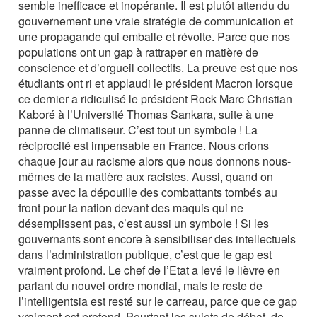
semble inefficace et inopérante. Il est plutôt attendu du
gouvernement une vraie stratégie de communication et
une propagande qui emballe et révolte. Parce que nos
populations ont un gap à rattraper en matière de
conscience et d’orgueil collectifs. La preuve est que nos
étudiants ont ri et applaudi le président Macron lorsque
ce dernier a ridiculisé le président Rock Marc Christian
Kaboré à l’Université Thomas Sankara, suite à une
panne de climatiseur. C’est tout un symbole ! La
réciprocité est impensable en France. Nous crions
chaque jour au racisme alors que nous donnons nous-
mêmes de la matière aux racistes. Aussi, quand on
passe avec la dépouille des combattants tombés au
front pour la nation devant des maquis qui ne
désemplissent pas, c’est aussi un symbole ! Si les
gouvernants sont encore à sensibiliser des intellectuels
dans l’administration publique, c’est que le gap est
vraiment profond. Le chef de l’Etat a levé le lièvre en
parlant du nouvel ordre mondial, mais le reste de
l’intelligentsia est resté sur le carreau, parce que ce gap
vraiment est profond. Pourtant les sujets de débat, de