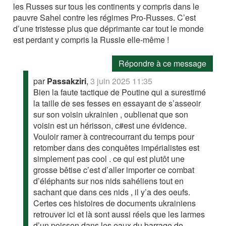
les Russes sur tous les continents y compris dans le
pauvre Sahel contre les régimes Pro-Russes. C’est
d’une tristesse plus que déprimante car tout le monde
est perdant y compris la Russie elle-même !
Répondre à ce message
par
Passakziri
,
3 juin 2025 11:35
Bien la faute tactique de Poutine qui a surestimé
la taille de ses fesses en essayant de s’asseoir
sur son voisin ukrainien , oublienat que son
voisin est un hérisson, c#est une évidence.
Vouloir ramer à contrecourrant du temps pour
retomber dans des conquêtes impérialistes est
simplement pas cool . ce qui est plutôt une
grosse bêtise c’est d’aller importer ce combat
d’éléphants sur nos nids sahéliens tout en
sachant que dans ces nids , il y’a des oeufs.
Certes ces histoires de documents ukrainiens
retrouver ici et là sont aussi réels que les larmes
d’un poisson dans les eaux du barrage de