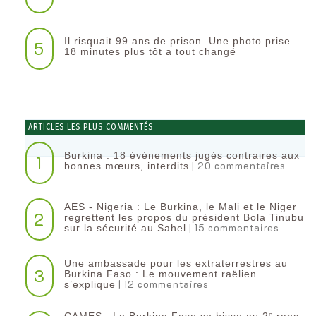
Il risquait 99 ans de prison. Une photo prise
5
18 minutes plus tôt a tout changé
ARTICLES LES PLUS COMMENTÉS
Burkina : 18 événements jugés contraires aux
1
| 20 commentaires
bonnes mœurs, interdits
AES - Nigeria : Le Burkina, le Mali et le Niger
2
regrettent les propos du président Bola Tinubu
| 15 commentaires
sur la sécurité au Sahel
Une ambassade pour les extraterrestres au
3
Burkina Faso : Le mouvement raëlien
| 12 commentaires
s’explique
CAMES : Le Burkina Faso se hisse au 2ᵉ rang