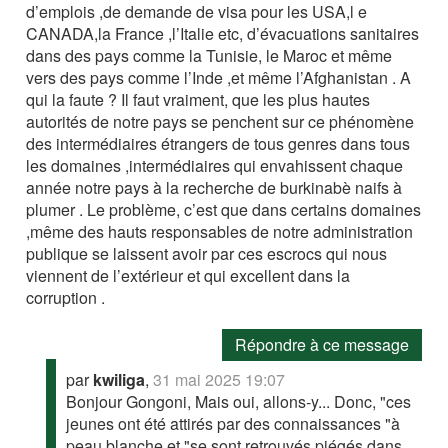
d’emplois ,de demande de visa pour les USA,l e
CANADA,la France ,l’Italie etc, d’évacuations sanitaires
dans des pays comme la Tunisie, le Maroc et même
vers des pays comme l’Inde ,et même l’Afghanistan . A
qui la faute ? Il faut vraiment, que les plus hautes
autorités de notre pays se penchent sur ce phénomène
des intermédiaires étrangers de tous genres dans tous
les domaines ,intermédiaires qui envahissent chaque
année notre pays à la recherche de burkinabè naifs à
plumer . Le problème, c’est que dans certains domaines
,même des hauts responsables de notre administration
publique se laissent avoir par ces escrocs qui nous
viennent de l’extérieur et qui excellent dans la
corruption .
Répondre à ce message
par
kwiliga
,
31 mai 2025 19:07
Bonjour Gongoni, Mais oui, allons-y... Donc, "ces
jeunes ont été attirés par des connaissances "à
peau blanche et "se sont retrouvés piégés dans