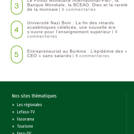
Le Fonds Monétaire International-FMI-, la
3
Banque Mondiale, la BCEAO, Dieu et la rareté
| 6 commentaires
de la monnaie
Université Nazi Boni : La fin des retards
4
académiques célébrée, une nouvelle ère
| 4
s’ouvre pour l’enseignement supérieur
commentaires
Entrepreneuriat au Burkina : L’épidémie des «
5
| 4 commentaires
CEO » sans salariés
Nos sites thématiques
»
Les régionales
»
Lefaso-TV
»
Fasorama
»
Tourisme
»
Faso-TIC