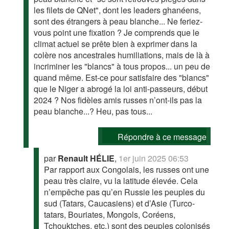
les filets de QNet", dont les leaders ghanéens,
sont des étrangers à peau blanche... Ne feriez-
vous point une fixation ? Je comprends que le
climat actuel se prête bien à exprimer dans la
colère nos ancestrales humiliations, mais de là à
incriminer les "blancs" à tous propos... un peu de
quand même. Est-ce pour satisfaire des "blancs"
que le Niger a abrogé la loi anti-passeurs, début
2024 ? Nos fidèles amis russes n’ont-ils pas la
peau blanche...? Heu, pas tous...
Répondre à ce message
par
Renault HÉLIE
,
1er juin 2025 06:53
Par rapport aux Congolais, les russes ont une
peau très claire, vu la latitude élevée. Cela
n’empêche pas qu’en Russie les peuples du
sud (Tatars, Caucasiens) et d’Asie (Turco-
tatars, Bouriates, Mongols, Coréens,
Tchouktches, etc.) sont des peuples colonisés