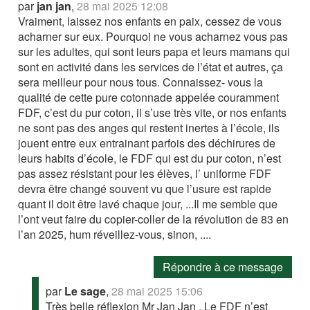
par
jan jan
,
28 mai 2025 12:08
Vraiment, laissez nos enfants en paix, cessez de vous
acharner sur eux. Pourquoi ne vous acharnez vous pas
sur les adultes, qui sont leurs papa et leurs mamans qui
sont en activité dans les services de l’état et autres, ça
sera meilleur pour nous tous. Connaissez- vous la
qualité de cette pure cotonnade appelée couramment
FDF, c’est du pur coton, il s’use très vite, or nos enfants
ne sont pas des anges qui restent inertes à l’école, ils
jouent entre eux entrainant parfois des déchirures de
leurs habits d’école, le FDF qui est du pur coton, n’est
pas assez résistant pour les élèves, l’ uniforme FDF
devra être changé souvent vu que l’usure est rapide
quant il doit être lavé chaque jour, ...Il me semble que
l’ont veut faire du copier-coller de la révolution de 83 en
l’an 2025, hum réveillez-vous, sinon, ....
Répondre à ce message
par
Le sage
,
28 mai 2025 15:06
Très belle réflexion Mr Jan Jan . Le FDF n’est