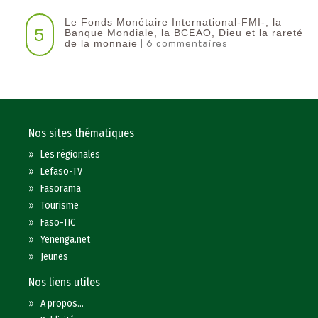
Le Fonds Monétaire International-FMI-, la
5
Banque Mondiale, la BCEAO, Dieu et la rareté
| 6 commentaires
de la monnaie
Nos sites thématiques
»
Les régionales
»
Lefaso-TV
»
Fasorama
»
Tourisme
»
Faso-TIC
»
Yenenga.net
»
Jeunes
Nos liens utiles
»
A propos...