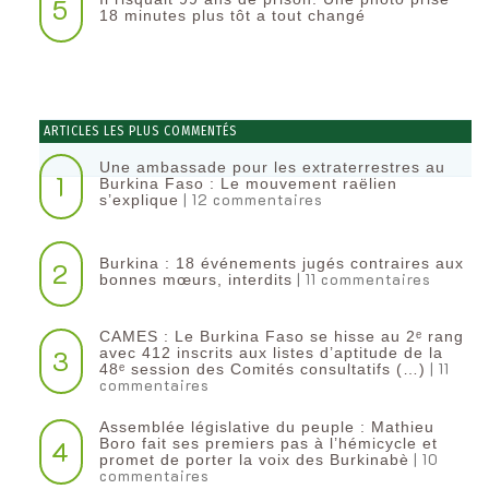
5
18 minutes plus tôt a tout changé
ARTICLES LES PLUS COMMENTÉS
Une ambassade pour les extraterrestres au
1
Burkina Faso : Le mouvement raëlien
| 12 commentaires
s’explique
Burkina : 18 événements jugés contraires aux
2
| 11 commentaires
bonnes mœurs, interdits
CAMES : Le Burkina Faso se hisse au 2ᵉ rang
3
avec 412 inscrits aux listes d’aptitude de la
| 11
48ᵉ session des Comités consultatifs (…)
commentaires
Assemblée législative du peuple : Mathieu
4
Boro fait ses premiers pas à l’hémicycle et
| 10
promet de porter la voix des Burkinabè
commentaires