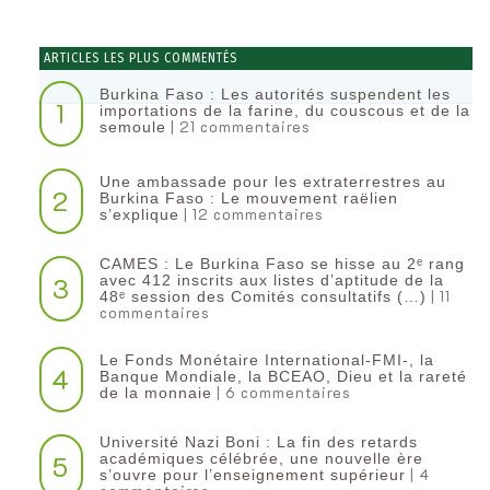
ARTICLES LES PLUS COMMENTÉS
Burkina Faso : Les autorités suspendent les
1
importations de la farine, du couscous et de la
| 21 commentaires
semoule
Une ambassade pour les extraterrestres au
2
Burkina Faso : Le mouvement raëlien
| 12 commentaires
s’explique
CAMES : Le Burkina Faso se hisse au 2ᵉ rang
3
avec 412 inscrits aux listes d’aptitude de la
| 11
48ᵉ session des Comités consultatifs (…)
commentaires
Le Fonds Monétaire International-FMI-, la
4
Banque Mondiale, la BCEAO, Dieu et la rareté
| 6 commentaires
de la monnaie
Université Nazi Boni : La fin des retards
5
académiques célébrée, une nouvelle ère
| 4
s’ouvre pour l’enseignement supérieur