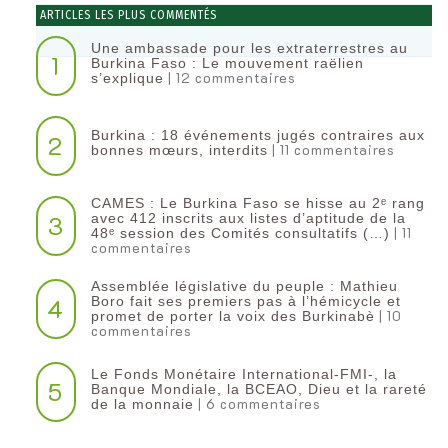
ARTICLES LES PLUS COMMENTÉS
Une ambassade pour les extraterrestres au
1
Burkina Faso : Le mouvement raëlien
| 12 commentaires
s’explique
Burkina : 18 événements jugés contraires aux
2
| 11 commentaires
bonnes mœurs, interdits
CAMES : Le Burkina Faso se hisse au 2ᵉ rang
3
avec 412 inscrits aux listes d’aptitude de la
| 11
48ᵉ session des Comités consultatifs (…)
commentaires
Assemblée législative du peuple : Mathieu
4
Boro fait ses premiers pas à l’hémicycle et
| 10
promet de porter la voix des Burkinabè
commentaires
Le Fonds Monétaire International-FMI-, la
5
Banque Mondiale, la BCEAO, Dieu et la rareté
| 6 commentaires
de la monnaie