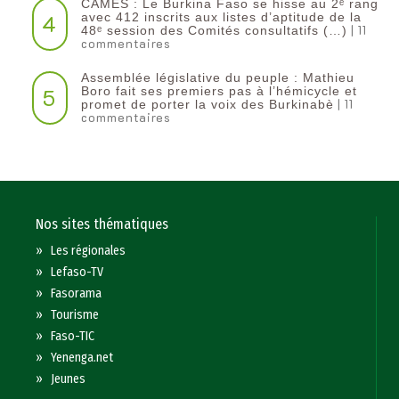
CAMES : Le Burkina Faso se hisse au 2ᵉ rang
4
avec 412 inscrits aux listes d’aptitude de la
| 11
48ᵉ session des Comités consultatifs (…)
commentaires
Assemblée législative du peuple : Mathieu
5
Boro fait ses premiers pas à l’hémicycle et
| 11
promet de porter la voix des Burkinabè
commentaires
Nos sites thématiques
»
Les régionales
»
Lefaso-TV
»
Fasorama
»
Tourisme
»
Faso-TIC
»
Yenenga.net
»
Jeunes