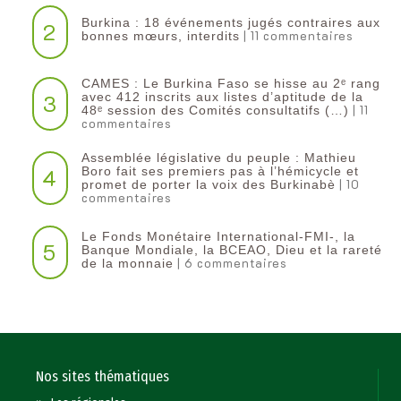
Burkina : 18 événements jugés contraires aux
2
| 11 commentaires
bonnes mœurs, interdits
CAMES : Le Burkina Faso se hisse au 2ᵉ rang
3
avec 412 inscrits aux listes d’aptitude de la
| 11
48ᵉ session des Comités consultatifs (…)
commentaires
Assemblée législative du peuple : Mathieu
4
Boro fait ses premiers pas à l’hémicycle et
| 10
promet de porter la voix des Burkinabè
commentaires
Le Fonds Monétaire International-FMI-, la
5
Banque Mondiale, la BCEAO, Dieu et la rareté
| 6 commentaires
de la monnaie
Nos sites thématiques