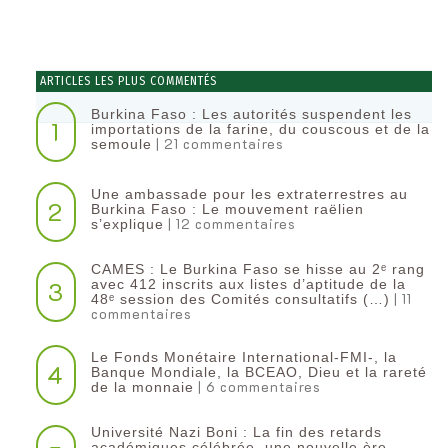
ARTICLES LES PLUS COMMENTÉS
Burkina Faso : Les autorités suspendent les
1
importations de la farine, du couscous et de la
| 21 commentaires
semoule
Une ambassade pour les extraterrestres au
2
Burkina Faso : Le mouvement raëlien
| 12 commentaires
s’explique
CAMES : Le Burkina Faso se hisse au 2ᵉ rang
3
avec 412 inscrits aux listes d’aptitude de la
| 11
48ᵉ session des Comités consultatifs (…)
commentaires
Le Fonds Monétaire International-FMI-, la
4
Banque Mondiale, la BCEAO, Dieu et la rareté
| 6 commentaires
de la monnaie
Université Nazi Boni : La fin des retards
académiques célébrée, une nouvelle ère