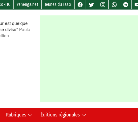
so-TIC
Yenenga.net
Jeunes du Faso
r est quelque
 se divise”
Paulo
ilien
Rubriques
Éditions régionales