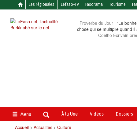
Les régionales
Lefaso-TV
Fasorama
Tourisme
Fa
Proverbe du Jour :
“Le bonheu
chose qui se multiplie quand il
Coelho Ecrivain brés
À la Une
Vidéos
Dossiers
Menu
Accueil
>
Actualités
>
Culture