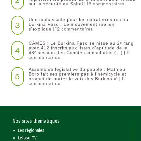
| 15 commentaires
sur la sécurité au Sahel
Une ambassade pour les extraterrestres au
3
Burkina Faso : Le mouvement raëlien
| 12 commentaires
s’explique
CAMES : Le Burkina Faso se hisse au 2ᵉ rang
4
avec 412 inscrits aux listes d’aptitude de la
| 11
48ᵉ session des Comités consultatifs (…)
commentaires
Assemblée législative du peuple : Mathieu
5
Boro fait ses premiers pas à l’hémicycle et
| 11
promet de porter la voix des Burkinabè
commentaires
Nos sites thématiques
»
Les régionales
»
Lefaso-TV