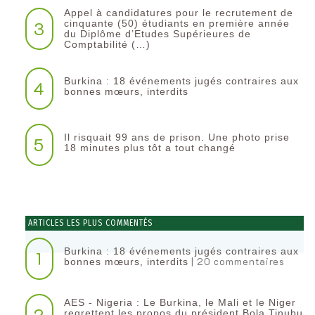
Appel à candidatures pour le recrutement de
3
cinquante (50) étudiants en première année
du Diplôme d’Etudes Supérieures de
Comptabilité (…)
Burkina : 18 événements jugés contraires aux
4
bonnes mœurs, interdits
Il risquait 99 ans de prison. Une photo prise
5
18 minutes plus tôt a tout changé
ARTICLES LES PLUS COMMENTÉS
Burkina : 18 événements jugés contraires aux
1
| 20 commentaires
bonnes mœurs, interdits
AES - Nigeria : Le Burkina, le Mali et le Niger
2
regrettent les propos du président Bola Tinubu