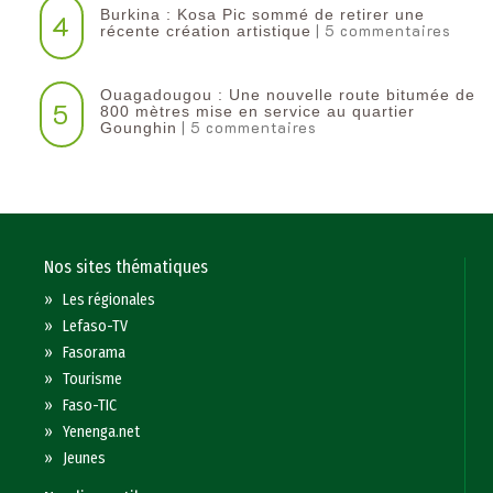
Burkina : Kosa Pic sommé de retirer une
4
| 5 commentaires
récente création artistique
Ouagadougou : Une nouvelle route bitumée de
5
800 mètres mise en service au quartier
| 5 commentaires
Gounghin
Nos sites thématiques
»
Les régionales
»
Lefaso-TV
»
Fasorama
»
Tourisme
»
Faso-TIC
»
Yenenga.net
»
Jeunes