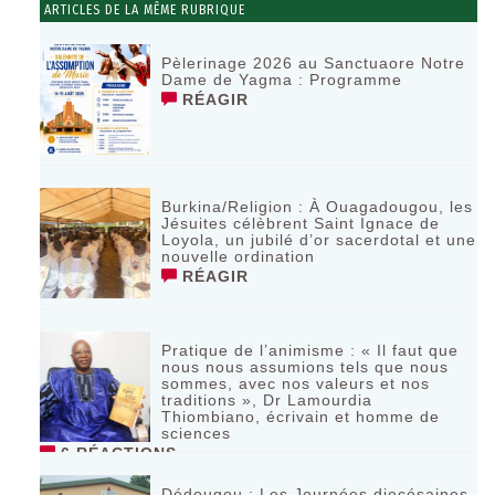
ARTICLES DE LA MÊME RUBRIQUE
Pèlerinage 2026 au Sanctuaore Notre
Dame de Yagma : Programme
RÉAGIR
Burkina/Religion : À Ouagadougou, les
Jésuites célèbrent Saint Ignace de
Loyola, un jubilé d’or sacerdotal et une
nouvelle ordination
RÉAGIR
Pratique de l’animisme : « Il faut que
nous nous assumions tels que nous
sommes, avec nos valeurs et nos
traditions », Dr Lamourdia
Thiombiano, écrivain et homme de
sciences
6 RÉACTIONS
Dédougou : Les Journées diocésaines