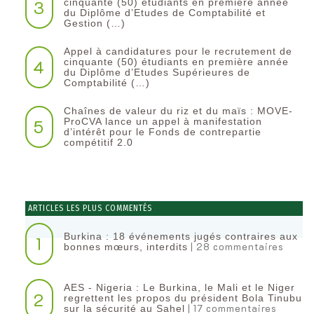
3
cinquante (50) étudiants en première année
du Diplôme d’Etudes de Comptabilité et
Gestion (…)
Appel à candidatures pour le recrutement de
4
cinquante (50) étudiants en première année
du Diplôme d’Etudes Supérieures de
Comptabilité (…)
Chaînes de valeur du riz et du maïs : MOVE-
5
ProCVA lance un appel à manifestation
d’intérêt pour le Fonds de contrepartie
compétitif 2.0
ARTICLES LES PLUS COMMENTÉS
Burkina : 18 événements jugés contraires aux
1
| 28 commentaires
bonnes mœurs, interdits
AES - Nigeria : Le Burkina, le Mali et le Niger
2
regrettent les propos du président Bola Tinubu
| 17 commentaires
sur la sécurité au Sahel