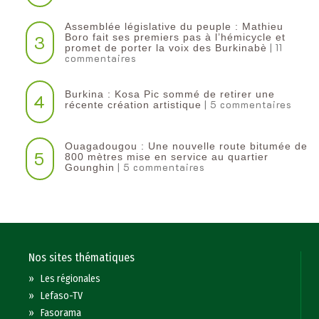
Assemblée législative du peuple : Mathieu
3
Boro fait ses premiers pas à l’hémicycle et
| 11
promet de porter la voix des Burkinabè
commentaires
Burkina : Kosa Pic sommé de retirer une
4
| 5 commentaires
récente création artistique
Ouagadougou : Une nouvelle route bitumée de
5
800 mètres mise en service au quartier
| 5 commentaires
Gounghin
Nos sites thématiques
»
Les régionales
»
Lefaso-TV
»
Fasorama