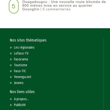
Ouagadougou : Une nouvelle route bitumée de
5
800 mètres mise en service au quartier
| 5 commentaires
Gounghin
Nos sites thématiques
»
Les régionales
»
Lefaso-TV
»
Fasorama
»
Tourisme
»
Faso-TIC
»
Yenenga.net
»
Jeunes
Nos liens utiles
»
A propos...
»
Publicité