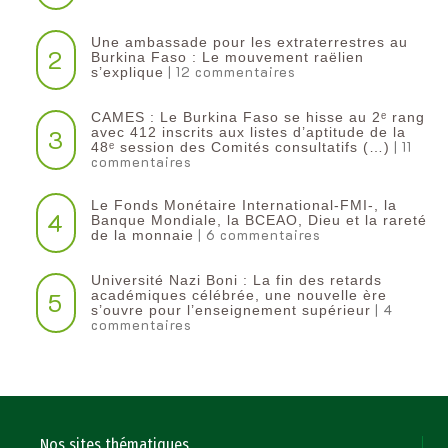
Une ambassade pour les extraterrestres au
2
Burkina Faso : Le mouvement raëlien
| 12 commentaires
s’explique
CAMES : Le Burkina Faso se hisse au 2ᵉ rang
3
avec 412 inscrits aux listes d’aptitude de la
| 11
48ᵉ session des Comités consultatifs (…)
commentaires
Le Fonds Monétaire International-FMI-, la
4
Banque Mondiale, la BCEAO, Dieu et la rareté
| 6 commentaires
de la monnaie
Université Nazi Boni : La fin des retards
5
académiques célébrée, une nouvelle ère
| 4
s’ouvre pour l’enseignement supérieur
commentaires
Nos sites thématiques