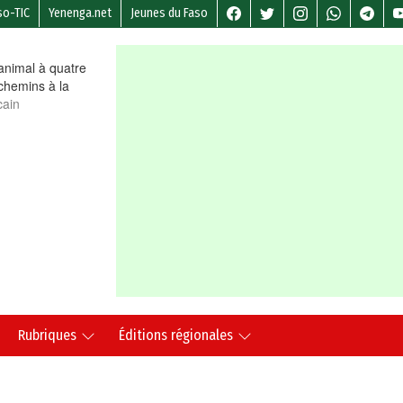
so-TIC
Yenenga.net
Jeunes du Faso
nimal à quatre
chemins à la
cain
Rubriques
Éditions régionales