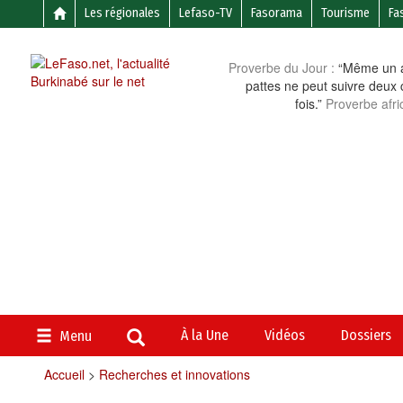
Les régionales
Lefaso-TV
Fasorama
Tourisme
Fa
Proverbe du Jour :
“Même un a
pattes ne peut suivre deux 
fois.”
Proverbe afri
À la Une
Vidéos
Dossiers
Menu
Accueil
>
Recherches et innovations