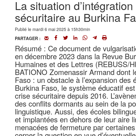
La situation d’intégratio
sécuritaire au Burkina F
Publié le mardi 6 mai 2025 à 15h30min
PARTAGER :
Résumé : Ce document de vulgarisation 
en décembre 2023 dans la Revue Bur
Humaines et des Lettres (REBUSS/HL)
BATIONO Zomenassir Armand dont le ti
Faso : un obstacle à l’expansion des éc
Burkina Faso, le système éducatif est 
crise sécuritaire depuis 2016. L’avène
des conflits dormants au sein de la po
linguistique. Aussi, des écoles bilingu
et implantées en dehors de leur aire l
menacées de fermeture par certaines
cerner la question en vue d’éventuelle