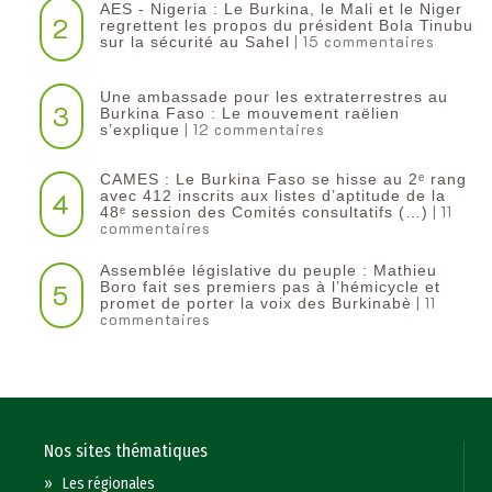
AES - Nigeria : Le Burkina, le Mali et le Niger
2
regrettent les propos du président Bola Tinubu
| 15 commentaires
sur la sécurité au Sahel
Une ambassade pour les extraterrestres au
3
Burkina Faso : Le mouvement raëlien
| 12 commentaires
s’explique
CAMES : Le Burkina Faso se hisse au 2ᵉ rang
4
avec 412 inscrits aux listes d’aptitude de la
| 11
48ᵉ session des Comités consultatifs (…)
commentaires
Assemblée législative du peuple : Mathieu
5
Boro fait ses premiers pas à l’hémicycle et
| 11
promet de porter la voix des Burkinabè
commentaires
Nos sites thématiques
»
Les régionales