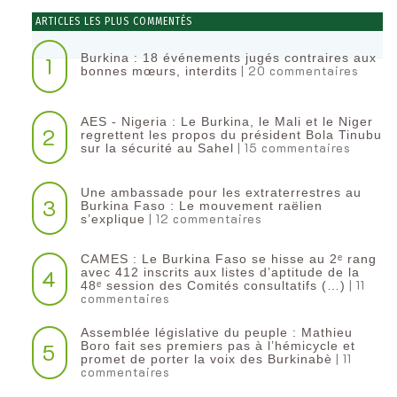
ARTICLES LES PLUS COMMENTÉS
Burkina : 18 événements jugés contraires aux
1
| 20 commentaires
bonnes mœurs, interdits
AES - Nigeria : Le Burkina, le Mali et le Niger
2
regrettent les propos du président Bola Tinubu
| 15 commentaires
sur la sécurité au Sahel
Une ambassade pour les extraterrestres au
3
Burkina Faso : Le mouvement raëlien
| 12 commentaires
s’explique
CAMES : Le Burkina Faso se hisse au 2ᵉ rang
4
avec 412 inscrits aux listes d’aptitude de la
| 11
48ᵉ session des Comités consultatifs (…)
commentaires
Assemblée législative du peuple : Mathieu
5
Boro fait ses premiers pas à l’hémicycle et
| 11
promet de porter la voix des Burkinabè
commentaires